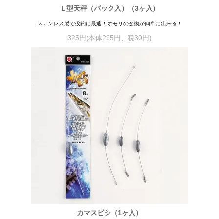
Ｌ型天秤（パック入）（3ヶ入）
ステンレス製で投釣に最適！オモリの交換が簡単に出来る！
325円(本体295円、税30円)
カマスビシ（1ヶ入）