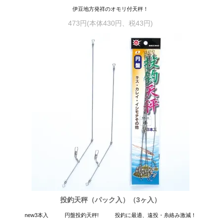
伊豆地方発祥のオモリ付天秤！
473円(本体430円、税43円)
投釣天秤（パック入）（3ヶ入）
new3本入 円盤投釣天秤! 投釣に最適、遠投・糸絡み激減！