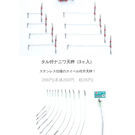
タル付ナニワ天秤（3ヶ入）
ステンレス仕様のスイベル付片天秤！
286円(本体260円、税26円)