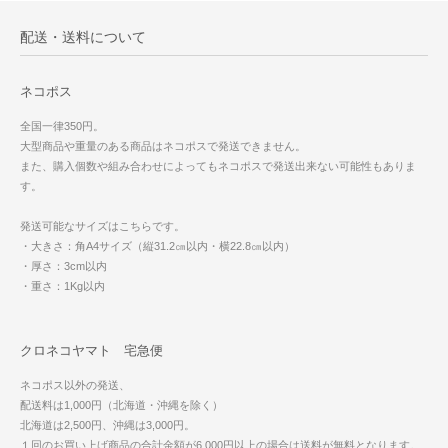
配送・送料について
ネコポス
全国一律350円。
大型商品や重量のある商品はネコポスで発送できません。
また、購入個数や組み合わせによってもネコポスで発送出来ない可能性もありま
す。
発送可能なサイズはこちらです。
・大きさ：角A4サイズ（縦31.2㎝以内・横22.8㎝以内）
・厚さ：3cm以内
・重さ：1Kg以内
クロネコヤマト 宅急便
ネコポス以外の発送、
配送料は1,000円（北海道・沖縄を除く）
北海道は2,500円、沖縄は3,000円。
１回のお買い上げ商品の合計金額が6,000円以上の場合は送料が無料となります。