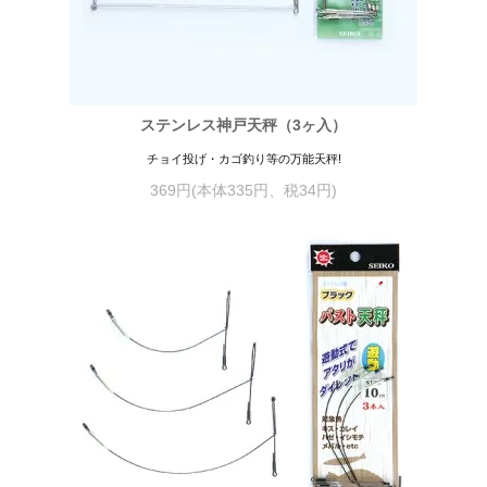
ステンレス神戸天秤（3ヶ入）
チョイ投げ・カゴ釣り等の万能天秤!
369円(本体335円、税34円)