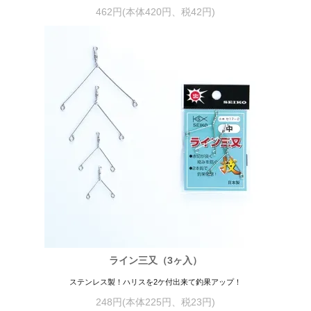
462円(本体420円、税42円)
ライン三又（3ヶ入）
ステンレス製！ハリスを2ケ付出来て釣果アップ！
248円(本体225円、税23円)