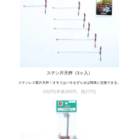
ステン片天秤（3ヶ入）
ステンレス製片天秤！オモリはバネをずらせば簡単に交換できる。
292円(本体265円、税27円)