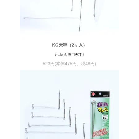
KG天秤（2ヶ入）
カゴ釣り専用天秤！
523円(本体475円、税48円)