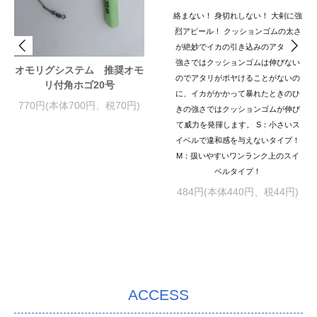
絡まない！ 身切れしない！ 大剣に強
烈アピール！ クッションゴムの太さ
が絶妙でイカの引き込みのアタリの
強さではクッションゴムは伸びない
オモリグシステム 推奨オモ
のでアタリがボヤけることがないの
リ付角ホゴ20号
に、イカがかかって暴れたときのひ
770円(本体700円、税70円)
きの強さではクッションゴムが伸び
て威力を発揮します。 S：小さいス
イベルで違和感を与えないタイプ！
M：扱いやすいワンランク上のスイ
ベルタイプ！
484円(本体440円、税44円)
ACCESS