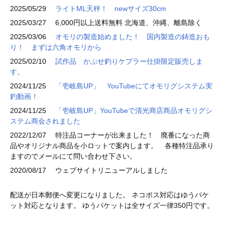
2025/05/29
ライトML天秤！ newサイズ30cm
2025/03/27
6,000円以上送料無料 北海道、沖縄、離島除く
2025/03/06
オモリの製造始めました！ 国内製造の鋳造おも
り！ まずは六角オモリから
2025/02/10
試作品 かぶせ釣りケプラー仕掛限定販売しま
す。
2024/11/25
「壱岐島UP」 YouTubeにてオモリグシステム実
釣動画！
2024/11/25
「壱岐島UP」YouTubeで清光商店商品オモリグシ
ステム商会されました
2022/12/07
特注品コーナーが出来ました！ 廃番になった商
品やオリジナル商品を小ロットで案内します。 各種特注品承り
ますのでメールにて問い合わせ下さい。
2020/08/17
ウェブサイトリニューアルしました
配送が日本郵便へ変更になりました。 ネコポス対応はゆうパケ
ット対応となります。 ゆうパケットは全サイズ一律350円です。