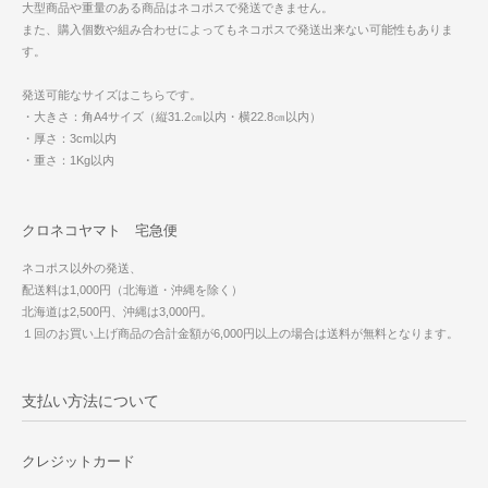
大型商品や重量のある商品はネコポスで発送できません。
また、購入個数や組み合わせによってもネコポスで発送出来ない可能性もありま
す。
発送可能なサイズはこちらです。
・大きさ：角A4サイズ（縦31.2㎝以内・横22.8㎝以内）
・厚さ：3cm以内
・重さ：1Kg以内
クロネコヤマト 宅急便
ネコポス以外の発送、
配送料は1,000円（北海道・沖縄を除く）
北海道は2,500円、沖縄は3,000円。
１回のお買い上げ商品の合計金額が6,000円以上の場合は送料が無料となります。
支払い方法について
クレジットカード