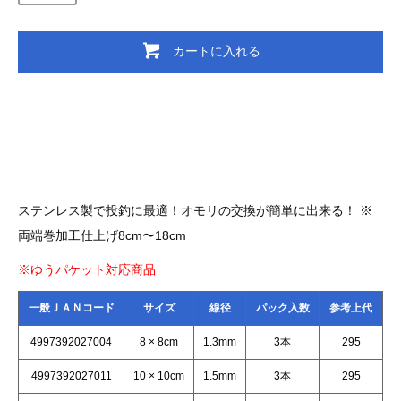
カートに入れる
ステンレス製で投釣に最適！オモリの交換が簡単に出来る！ ※
両端巻加工仕上げ8cm〜18cm
※ゆうパケット対応商品
一般ＪＡＮコード
サイズ
線径
パック入数
参考上代
4997392027004
8 × 8cm
1.3mm
3本
295
4997392027011
10 × 10cm
1.5mm
3本
295