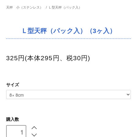
天秤 小（ステンレス）
/
Ｌ型天秤（パック入）
Ｌ型天秤（パック入）（3ヶ入）
325円(本体295円、税30円)
サイズ
購入数