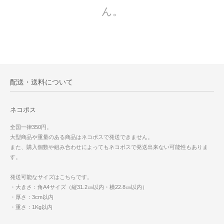
ん。
配送・送料について
ネコポス
全国一律350円。
大型商品や重量のある商品はネコポスで発送できません。
また、購入個数や組み合わせによってもネコポスで発送出来ない可能性もありま
す。
発送可能なサイズはこちらです。
・大きさ：角A4サイズ（縦31.2㎝以内・横22.8㎝以内）
・厚さ：3cm以内
・重さ：1Kg以内