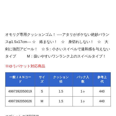
オモリグ専用クッションゴム！ ----アタリがボケない絶妙バラン
スφ1.5x17cm--- ☆ 絡まない！ ☆ 身切れしない！ ☆ 大
剣に強烈アピール！ ☆ S：小さいスイベルで違和感を与えない
タイプ M：扱いやすいワンランク上のスイベルタイプ！
※ゆうパケット対応商品
一般ＪＡＮコー
サイ
クッション
パック入
参考上
ド
ズ
径
数
代
4997392050019
S
1.5
1ヶ
440
4997392050026
M
1.5
1ヶ
440