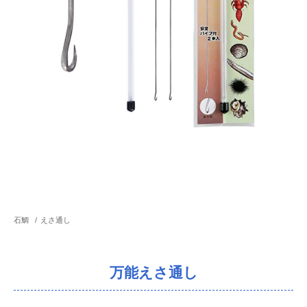
石鯛
/
えさ通し
万能えさ通し