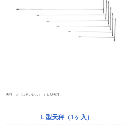
天秤 大（ステンレス）
/
Ｌ型天秤
Ｌ型天秤（1ヶ入）