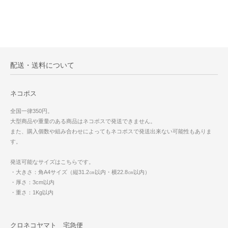
配送・送料について
ネコポス
全国一律350円。
大型商品や重量のある商品はネコポスで発送できません。
また、購入個数や組み合わせによってもネコポスで発送出来ない可能性もありま
す。
発送可能なサイズはこちらです。
・大きさ：角A4サイズ（縦31.2㎝以内・横22.8㎝以内）
・厚さ：3cm以内
・重さ：1Kg以内
クロネコヤマト 宅急便