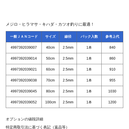
メジロ・ヒラマサ・キハダ・カツオ釣りに最適！
一般ＪＡＮコード
サイズ
線径
パック入数
参考上代
4997392039007
40cm
2.5mm
1本
840
4997392039014
50cm
2.5mm
1本
860
4997392039021
60cm
2.5mm
1本
910
4997392039038
70cm
2.5mm
1本
955
4997392039045
80cm
2.5mm
1本
1030
4997392039052
100cm
2.5mm
1本
1200
オプションの値段詳細
特定商取引法に基づく表記（返品等）