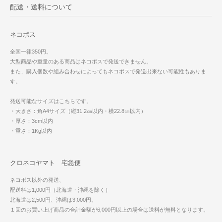
配送・送料について
ネコポス
全国一律350円。
大型商品や重量のある商品はネコポスで発送できません。
また、購入個数や組み合わせによってもネコポスで発送出来ない可能性もありま
す。
発送可能なサイズはこちらです。
・大きさ：角A4サイズ（縦31.2㎝以内・横22.8㎝以内）
・厚さ：3cm以内
・重さ：1Kg以内
クロネコヤマト 宅急便
ネコポス以外の発送、
配送料は1,000円（北海道・沖縄を除く）
北海道は2,500円、沖縄は3,000円。
１回のお買い上げ商品の合計金額が6,000円以上の場合は送料が無料となります。