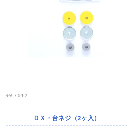
小物
/
台ネジ
ＤＸ・台ネジ（2ヶ入）