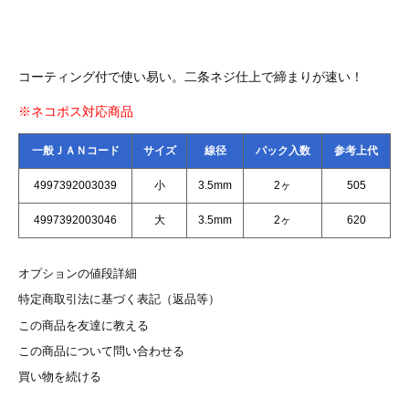
コーティング付で使い易い。二条ネジ仕上で締まりが速い！
※ネコポス対応商品
一般ＪＡＮコード
サイズ
線径
パック入数
参考上代
4997392003039
小
3.5mm
2ヶ
505
4997392003046
大
3.5mm
2ヶ
620
オプションの値段詳細
特定商取引法に基づく表記（返品等）
この商品を友達に教える
この商品について問い合わせる
買い物を続ける