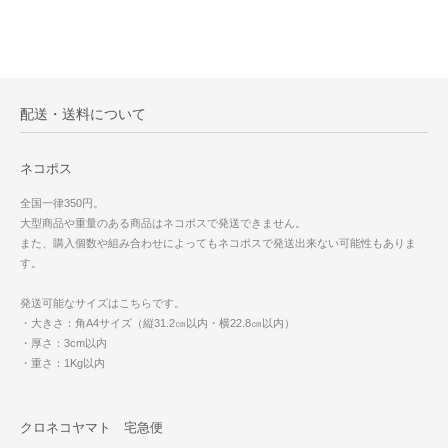
配送・送料について
ネコポス
全国一律350円。
大型商品や重量のある商品はネコポスで発送できません。
また、購入個数や組み合わせによってもネコポスで発送出来ない可能性もありま
す。
発送可能なサイズはこちらです。
・大きさ：角A4サイズ（縦31.2㎝以内・横22.8㎝以内）
・厚さ：3cm以内
・重さ：1Kg以内
クロネコヤマト 宅急便