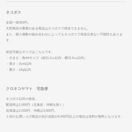
ネコポス
全国一律350円。
大型商品や重量のある商品はネコポスで発送できません。
また、購入個数や組み合わせによってもネコポスで発送出来ない可能性もありま
す。
発送可能なサイズはこちらです。
・大きさ：角A4サイズ（縦31.2㎝以内・横22.8㎝以内）
・厚さ：3cm以内
・重さ：1Kg以内
クロネコヤマト 宅急便
ネコポス以外の発送、
配送料は1,000円（北海道・沖縄を除く）
北海道は2,500円、沖縄は3,000円。
１回のお買い上げ商品の合計金額が6,000円以上の場合は送料が無料となります。