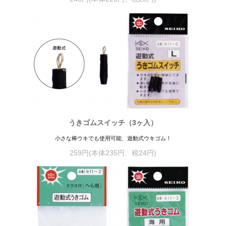
うきゴムスイッチ（3ヶ入）
小さな棒ウキでも使用可能、遊動式ウキゴム！
259円(本体235円、税24円)