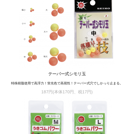
テーパー式シモリ玉
特殊樹脂使用で高浮力！蛍光色で高視性！テーパー式穴でしかっり止まる。
187円(本体170円、税17円)