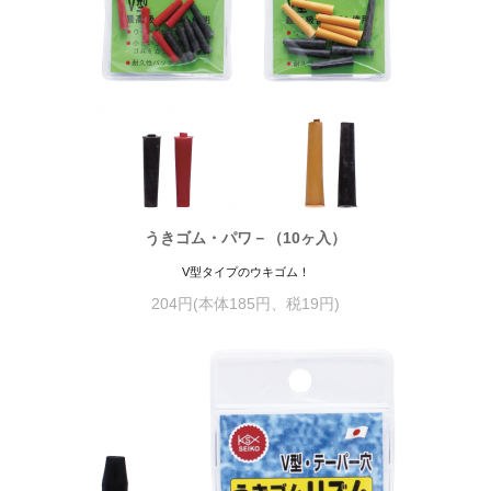
うきゴム・パワ－（10ヶ入）
V型タイプのウキゴム！
204円(本体185円、税19円)