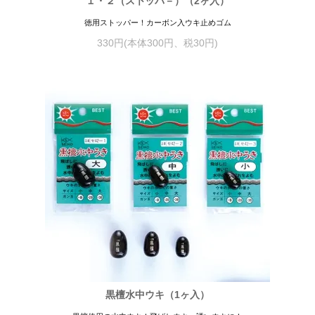
１・２（ス卜ッパ－）（2ヶ入）
徳用ストッパー！カーボン入ウキ止めゴム
330円(本体300円、税30円)
黒檀水中ウキ（1ヶ入）