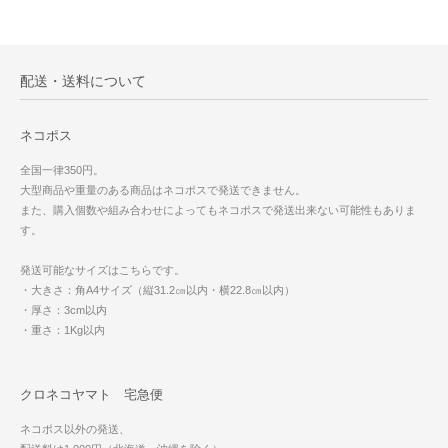
配送・送料について
ネコポス
全国一律350円。
大型商品や重量のある商品はネコポスで発送できません。
また、購入個数や組み合わせによってもネコポスで発送出来ない可能性もありま
す。
発送可能なサイズはこちらです。
・大きさ：角A4サイズ（縦31.2㎝以内・横22.8㎝以内）
・厚さ：3cm以内
・重さ：1Kg以内
クロネコヤマト 宅急便
ネコポス以外の発送、