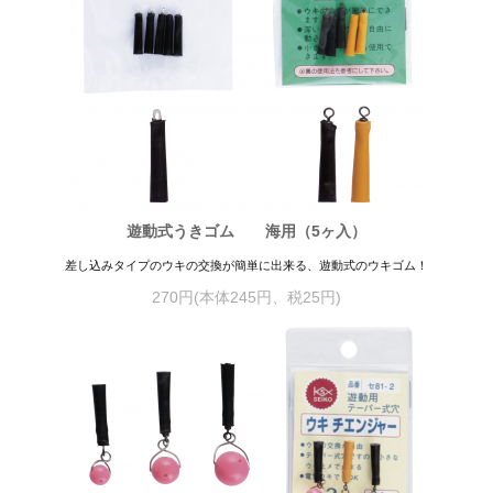
遊動式うきゴム 海用（5ヶ入）
差し込みタイプのウキの交換が簡単に出来る、遊動式のウキゴム！
270円(本体245円、税25円)