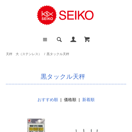
天秤 大（ステンレス）
/
黒タックル天秤
黒タックル天秤
おすすめ順
| 価格順 |
新着順