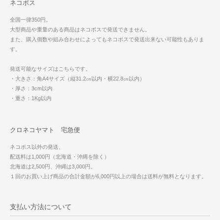
ネコポス
全国一律350円。
大型商品や重量のある商品はネコポスで発送できません。
また、購入個数や組み合わせによってもネコポスで発送出来ない可能性もありま
す。
発送可能なサイズはこちらです。
・大きさ：角A4サイズ（縦31.2㎝以内・横22.8㎝以内）
・厚さ：3cm以内
・重さ：1Kg以内
クロネコヤマト 宅急便
ネコポス以外の発送、
配送料は1,000円（北海道・沖縄を除く）
北海道は2,500円、沖縄は3,000円。
１回のお買い上げ商品の合計金額が6,000円以上の場合は送料が無料となります。
支払い方法について