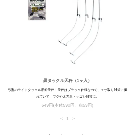
黒タックル天秤（1ヶ入）
弓型のライトタックル用船天秤！天秤はブラック仕様なので、エサ取り対策に優
れていて、フグや太刀魚・サゴシ対策に。
649円(本体590円、税59円)
<
1
>